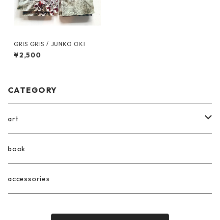
GRIS GRIS / JUNKO OKI
¥2,500
CATEGORY
art
embroidery
book
accessories