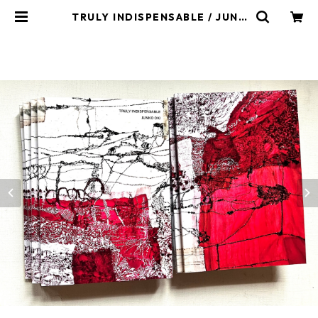
TRULY INDISPENSABLE / JUNK
O OKI | junko oki